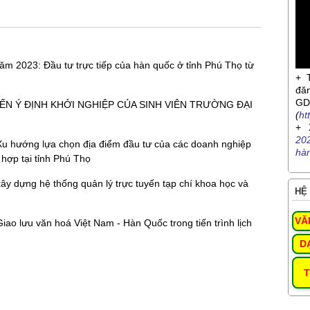
ăm 2023: Đầu tư trực tiếp của hàn quốc ở tỉnh Phú Thọ từ
+ 
đă
G
N Ý ĐỊNH KHỞI NGHIỆP CỦA SINH VIÊN TRƯỜNG ĐẠI
(
ht
+ 
20
 Xu hướng lựa chọn địa điểm đầu tư của các doanh nghiệp
hà
 hợp tại tỉnh Phú Thọ
xây dựng hệ thống quản lý trực tuyến tạp chí khoa học và
HỆ 
VĂ
iao lưu văn hoá Việt Nam - Hàn Quốc trong tiến trình lịch
D
T