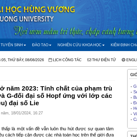
TUYỂN SINH
ĐÀO TẠO
NGHIÊN CỨU KHOA HỌC
KIỂM ĐỊNH C
:05, THỨ BẢY, 08/08/2026
LỊCH CÔNG TÁC
THƯ ĐIỆN TỬ
ENGL
GIỚ
-
G
sở năm 2023: Tính chất của phạm trù
-
S
à G-đối đại số Hopf ứng với lớp các
-
B
êu) đại số Lie
-
Đ
-
H
năm, 18/01/2024, 16:27
-
V
-
C
u thấp là một vấn đề vẫn luôn thu hút được sự quan tâm
u cách tiếp cận được các nhà toán học trên thế giới đưa
THÔ