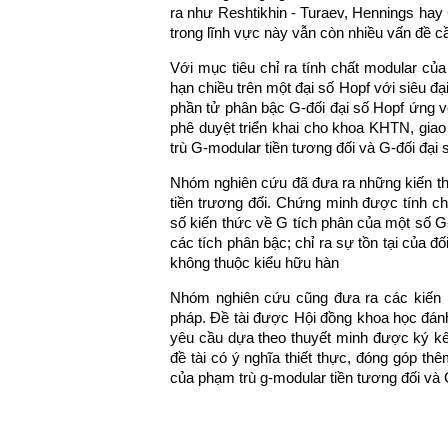
ra như Reshtikhin - Turaev, Hennings hay
trong lĩnh vực này vẫn còn nhiều vấn đề 
Với mục tiêu chỉ ra tính chất modular c
hạn chiều trên một đại số Hopf với siêu đại
phần tử phân bậc G-đối đại số Hopf ứng v
phê duyệt triển khai cho khoa KHTN, giao
trù G-modular tiền tương đối và G-đối đại s
Nhóm nghiên cứu đã đưa ra những kiến th
tiền trương đối. Chứng minh được tính c
số kiến thức về G tích phân của một số G
các tích phân bậc; chỉ ra sự tồn tại của 
không thuộc kiểu hữu hàn
Nhóm nghiên cứu cũng đưa ra các kiến n
pháp. Đề tài được Hội đồng khoa học đánh 
yêu cầu dựa theo thuyết minh được ký kết
đề tài có ý nghĩa thiết thực, đóng góp th
của phạm trù g-modular tiền tương đối và G