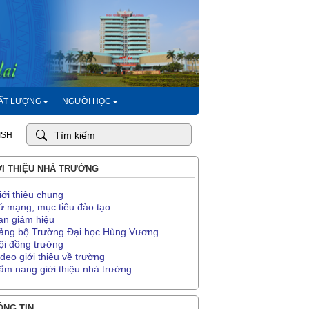
HẤT LƯỢNG
NGƯỜI HỌC
ISH
I THIỆU NHÀ TRƯỜNG
iới thiệu chung
ứ mạng, mục tiêu đào tạo
an giám hiệu
ảng bộ Trường Đại học Hùng Vương
ội đồng trường
ideo giới thiệu về trường
ẩm nang giới thiệu nhà trường
NG TIN