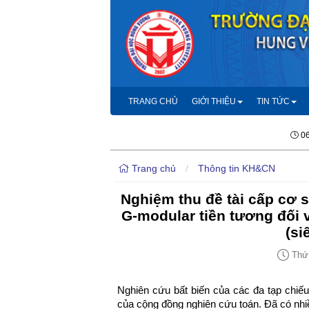
TRANG CHỦ
GIỚI THIỆU
TIN TỨC
06
Trang chủ
/
Thông tin KH&CN
Nghiệm thu đề tài cấp cơ 
G-modular tiền tương đối v
(si
Thứ 
Nghiên cứu bất biến của các đa tạp chiế
của cộng đồng nghiên cứu toán. Đã có nhiề