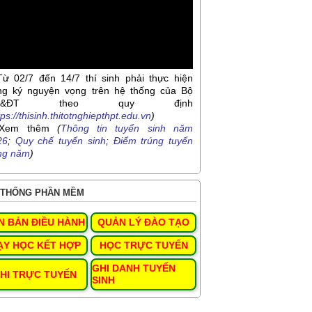
Từ 02/7 đến 14/7 thí sinh phải thực hiện
ng ký nguyện vọng trên hệ thống của Bộ
D&ĐT theo quy định
tps://thisinh.thitotnghiepthpt.edu.vn
)
Xem thêm
(
Thông tin tuyển sinh năm
26
;
Quy chế tuyển sinh
;
Điểm trúng tuyển
ng năm
)
THỐNG PHẦN MỀM
N BẢN ĐIỀU HÀNH
QUẢN LÝ ĐÀO TẠO
ẠY HỌC KẾT HỢP
HỌC TRỰC TUYẾN
GHI DANH TUYỂN
HI TRỰC TUYẾN
SINH