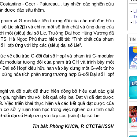
 Costantino - Geer - Patureau… tuy nhiên các nghiên cứu
cần được đào sâu thêm.
-
L
-
T
ủa phạm vi G-modular tiền tương đối của các mô đun hữu
-
H
 số Lie sl(2j1) và chỉ ra một số tính chất và ứng dụng của
ới một (siêu) đại số Lie, Trường Đại học Hùng Vương đã
 TS. Hà Ngọc Phú thực hiện đề tài: “Tính chất của phạm
TIN
ố Hofp ứng với lớp các (siêu) đại số Lie”.
ức về cấu trúc G-đối đại số Hopf và phạm trù G-modular
hất modular tương đối của phạm trù CH và trình bày một
- Đại số Hopf kiểu hữu hạn và xây dựng một G-vết từ họ
đối xứng hóa tích phân trong trường hợp G-đối Đại số Hopf
ghị và đề xuất để thực hiện đồng bộ hiệu quả các giải
giá, nghiệm thu với kết quả xếp loại Đạt vì đã đạt được
. Việc triển khai thực hiện và các kết quả đạt được của
êm cơ sở lý luận toán học trong việc nghiên cứu tính chất
-đối đại số Hofp ứng với lớp các (siêu) đại số Lie.
Tin bài: Phòng KHCN, P. CTCT&HSSV