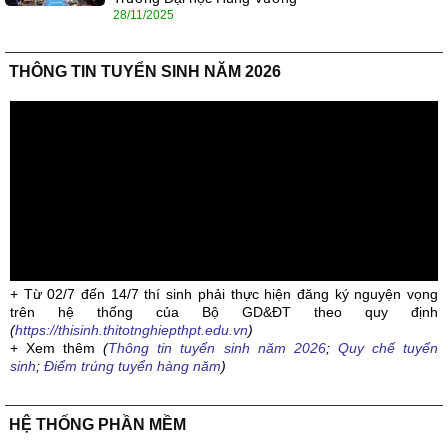
28/11/2025
THÔNG TIN TUYỂN SINH NĂM 2026
+ Từ 02/7 đến 14/7 thí sinh phải thực hiện đăng ký nguyện vọng
trên hệ thống của Bộ GD&ĐT theo quy định
(
https://thisinh.thitotnghiepthpt.edu.vn
)
+ Xem thêm
(
Thông tin tuyển sinh năm 2026
;
Quy chế tuyển
sinh
;
Điểm trúng tuyển hàng năm
)
HỆ THỐNG PHẦN MỀM