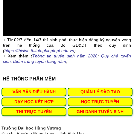
+ Từ 02/7 đến 14/7 thí sinh phải thực hiện đăng ký nguyện vọng
trên hệ thống của Bộ GD&ĐT theo quy định
(
https://thisinh.thitotnghiepthpt.edu.vn
)
+ Xem thêm
(
Thông tin tuyển sinh năm 2026
;
Quy chế tuyển
sinh
;
Điểm trúng tuyển hàng năm
)
HỆ THỐNG PHẦN MỀM
VĂN BẢN ĐIỀU HÀNH
QUẢN LÝ ĐÀO TẠO
DẠY HỌC KẾT HỢP
HỌC TRỰC TUYẾN
THI TRỰC TUYẾN
GHI DANH TUYỂN SINH
Trường Đại học Hùng Vương
Địa chỉ: Phường Nông Trang - tỉnh Phú Thọ