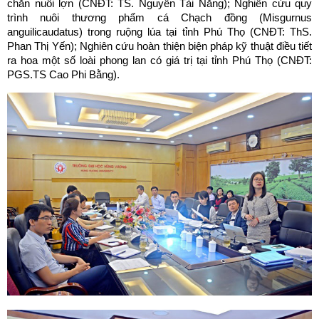
chăn nuôi lợn (CNĐT: TS. Nguyễn Tài Năng); Nghiên cứu quy
trình nuôi thương phẩm cá Chạch đồng (Misgurnus
anguilicaudatus) trong ruộng lúa tại tỉnh Phú Thọ (CNĐT: ThS.
Phan Thị Yến); Nghiên cứu hoàn thiện biện pháp kỹ thuật điều tiết
ra hoa một số loài phong lan có giá trị tại tỉnh Phú Thọ (CNĐT:
PGS.TS Cao Phi Bằng).