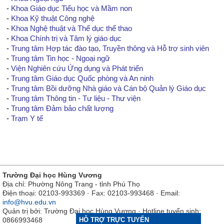
-
Khoa Giáo dục Tiểu học và Mầm non
-
Khoa Kỹ thuật Công nghệ
-
Khoa Nghệ thuật và Thể dục thể thao
-
Khoa Chính trị và Tâm lý giáo dục
-
Trung tâm Hợp tác đào tạo, Truyền thông và Hỗ trợ sinh viên
-
Trung tâm Tin học - Ngoại ngữ
-
Viện Nghiên cứu Ứng dụng và Phát triển
-
Trung tâm Giáo dục Quốc phòng và An ninh
-
Trung tâm Bồi dưỡng Nhà giáo và Cán bộ Quản lý Giáo dục
-
Trung tâm Thông tin - Tư liệu - Thư viện
-
Trung tâm Đảm bảo chất lượng
-
Trạm Y tế
Trường Đại học Hùng Vương
Địa chỉ: Phường Nông Trang - tỉnh Phú Thọ
Điện thoại: 02103-993369 · Fax: 02103-993468 · Email:
info@hvu.edu.vn
Quản trị bởi: Trường Đại học Hùng Vương · Hotline tuyển sinh:
0866993468
HỖ TRỢ TRỰC TUYẾN